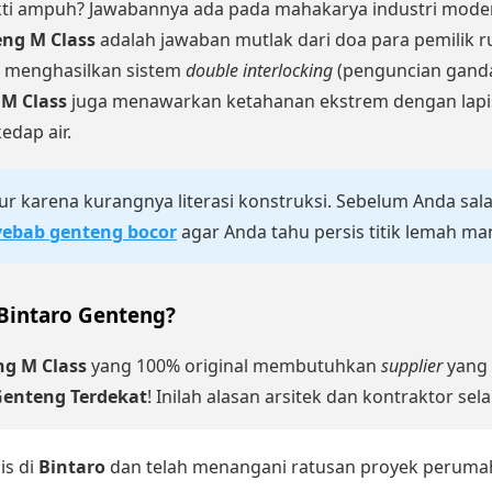
ti ampuh? Jawabannya ada pada mahakarya industri mod
ng M Class
adalah jawaban mutlak dari doa para pemilik
g menghasilkan sistem
double interlocking
(penguncian ganda)
M Class
juga menawarkan ketahanan ekstrem dengan lapisa
edap air.
cur karena kurangnya literasi konstruksi. Sebelum Anda s
ebab genteng bocor
agar Anda tahu persis titik lemah ma
Bintaro Genteng?
g M Class
yang 100% original membutuhkan
supplier
yang 
Genteng Terdekat
! Inilah alasan arsitek dan kontraktor 
is di
Bintaro
dan telah menangani ratusan proyek perumaha