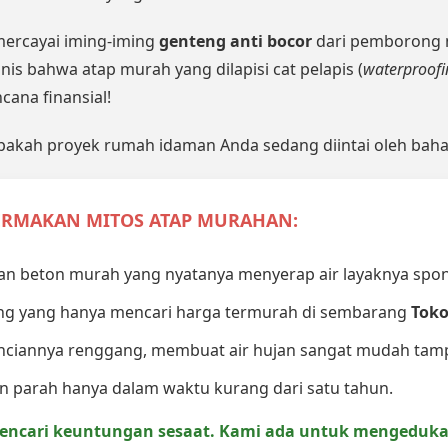
emercayai iming-iming
genteng anti bocor
dari pemborong n
is bahwa atap murah yang dilapisi cat pelapis (
waterproofi
cana finansial!
akah proyek rumah idaman Anda sedang diintai oleh baha
TERMAKAN MITOS ATAP MURAHAN:
n beton murah yang nyatanya menyerap air layaknya spon
ang yang hanya mencari harga termurah di sembarang
Toko
unciannya renggang, membuat air hujan sangat mudah tamp
an parah hanya dalam waktu kurang dari satu tahun.
mencari keuntungan sesaat. Kami ada untuk mengedu