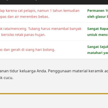
ap karena cat pelapis, namun 1 tahun kemudian
Permanen 10
upas dan air merembes bebas.
oleh glasur
dak rata/menceng. Tukang harus menambal banyak
Sangat Rapa
berisiko retak panas-hujan.
untuk mence
Sangat Seju
s dan gerah di siang hari bolong.
matahari ya
an tidur keluarga Anda. Penggunaan material keramik ad
ak cucu.