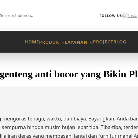
Seluruh Indonesia
FOLLOW US:
HOME
PROJECT
BLOG
PRODUK
LAYANAN
genteng anti bocor yang Bikin 
nguras tenaga, waktu, dan biaya. Bayangkan, Anda baru
sempurna hingga musim hujan lebat tiba. Tiba-tiba, terden
i aliran deras yang membasahi lantai dan furnitur mahal A