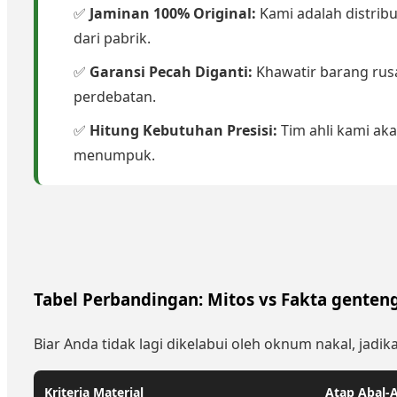
✅
Jaminan 100% Original:
Kami adalah distrib
dari pabrik.
✅
Garansi Pecah Diganti:
Khawatir barang rusa
perdebatan.
✅
Hitung Kebutuhan Presisi:
Tim ahli kami a
menumpuk.
Tabel Perbandingan: Mitos vs Fakta genteng
Biar Anda tidak lagi dikelabui oleh oknum nakal, ja
Kriteria Material
Atap Abal-A