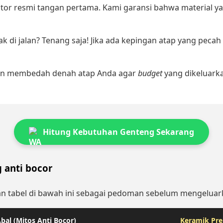
utor resmi tangan pertama. Kami garansi bahwa material y
k di jalan? Tenang saja! Jika ada kepingan atap yang pecah
kan membedah denah atap Anda agar
budget
yang dikeluarkan
Hitung Kebutuhan Genteng Sekarang
 anti bocor
dikan tabel di bawah ini sebagai pedoman sebelum mengelua
bal (Mitos Anti Bocor)
Keramik Pre