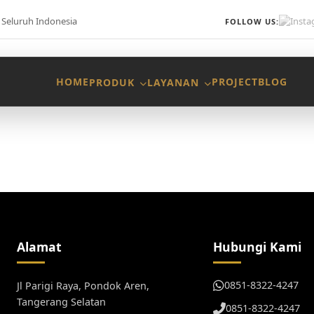
Seluruh Indonesia
FOLLOW US:
HOME
PROJECT
BLOG
PRODUK
LAYANAN
Alamat
Hubungi Kami
0851-8322-4247
Jl Parigi Raya, Pondok Aren,
Tangerang Selatan
0851-8322-4247