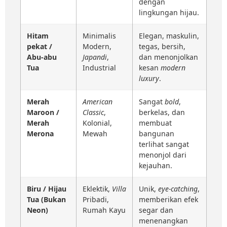
dengan
lingkungan hijau.
Hitam
Minimalis
Elegan, maskulin,
pekat /
Modern,
tegas, bersih,
Abu-abu
Japandi
,
dan menonjolkan
Tua
Industrial
kesan
modern
luxury
.
Merah
American
Sangat
bold
,
Maroon /
Classic
,
berkelas, dan
Merah
Kolonial,
membuat
Merona
Mewah
bangunan
terlihat sangat
menonjol dari
kejauhan.
Biru / Hijau
Eklektik,
Villa
Unik,
eye-catching
,
Tua (Bukan
Pribadi,
memberikan efek
Neon)
Rumah Kayu
segar dan
menenangkan