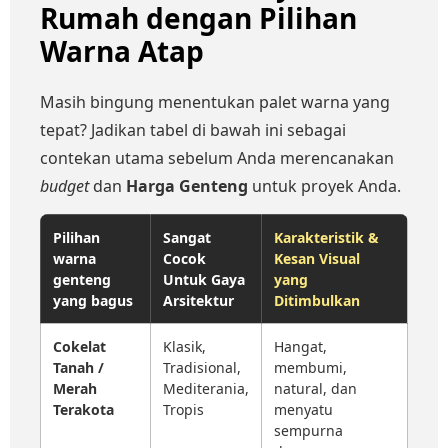
Rumah dengan Pilihan
Warna Atap
Masih bingung menentukan palet warna yang
tepat? Jadikan tabel di bawah ini sebagai
contekan utama sebelum Anda merencanakan
budget
dan
Harga Genteng
untuk proyek Anda.
Pilihan
Sangat
Karakteristik &
warna
Cocok
Kesan Visual
genteng
Untuk Gaya
yang
yang bagus
Arsitektur
Ditimbulkan
Cokelat
Klasik,
Hangat,
Tanah /
Tradisional,
membumi,
Merah
Mediterania,
natural, dan
Terakota
Tropis
menyatu
sempurna